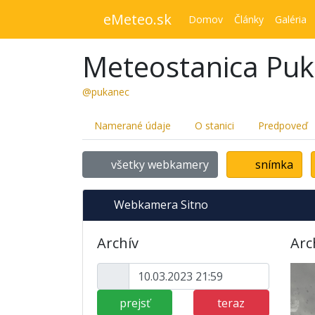
eMeteo.sk
Domov
Články
Galéria
Meteostanica Pu
@pukanec
Namerané údaje
O stanici
Predpoveď
všetky webkamery
snímka
Webkamera Sitno
Archív
Arc
prejsť
teraz