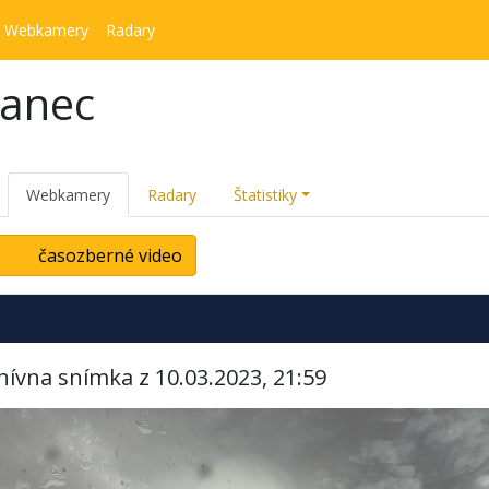
Webkamery
Radary
kanec
Webkamery
Radary
Štatistiky
časozberné video
hívna snímka z 10.03.2023, 21:59