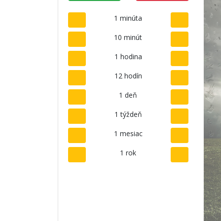
1 minúta
10 minút
1 hodina
12 hodín
1 deň
1 týždeň
1 mesiac
1 rok