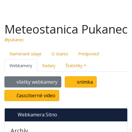
Meteostanica Pukanec
@pukanec
Namerané údaje
O stanici
Predpoveď
Webkamery
Radary
Štatistiky
všetky webkamery
snímka
časozberné video
Webkamera Sitno
Archív