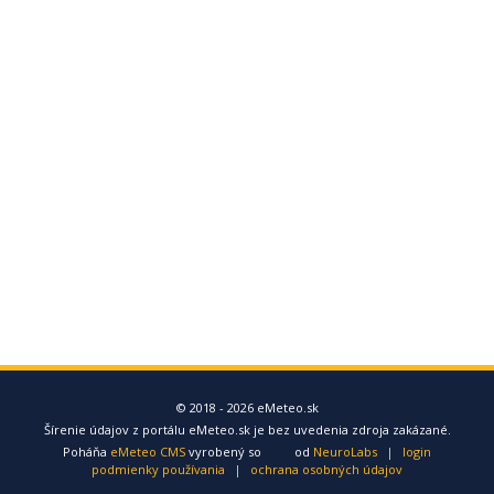
© 2018 - 2026 eMeteo.sk
Šírenie údajov z portálu eMeteo.sk je bez uvedenia zdroja zakázané.
Poháňa
eMeteo CMS
vyrobený so
od
NeuroLabs
|
login
podmienky používania
|
ochrana osobných údajov