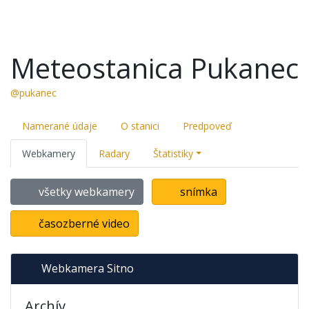
Meteostanica Pukanec
@pukanec
Namerané údaje
O stanici
Predpoveď
Webkamery
Radary
Štatistiky
všetky webkamery
snímka
časozberné video
Webkamera Sitno
Archív