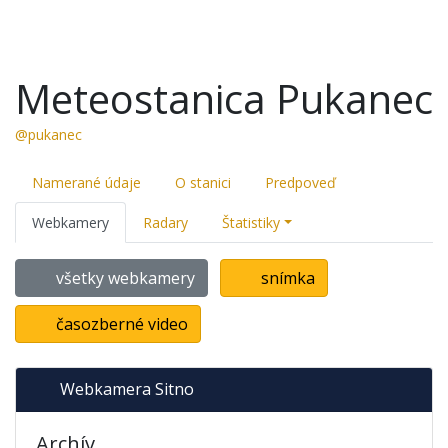
Meteostanica Pukanec
@pukanec
Namerané údaje
O stanici
Predpoveď
Webkamery
Radary
Štatistiky
všetky webkamery
snímka
časozberné video
Webkamera Sitno
Archív