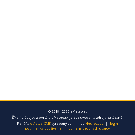
© 2018 - 2026 eMeteo.sk
Šírenie údajov z portálu eMeteo.sk je bez uvedenia zdroja zakázané.
Poháňa
eMeteo CMS
vyrobený so
od
NeuroLabs
|
login
podmienky používania
|
ochrana osobných údajov