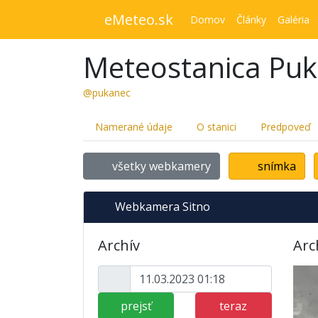
eMeteo.sk
Domov
Články
Galéria
Meteostanica Pu
@pukanec
Namerané údaje
O stanici
Predpoveď
všetky webkamery
snímka
Webkamera Sitno
Archív
Arc
prejsť
teraz