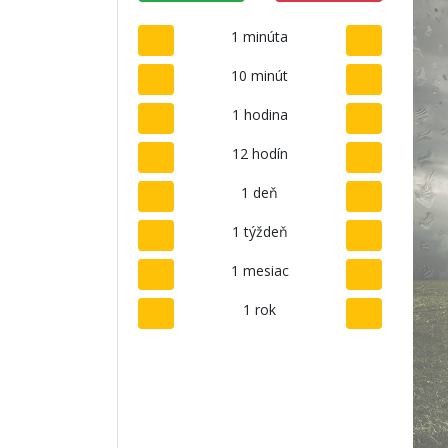
1 minúta
10 minút
1 hodina
12 hodín
1 deň
1 týždeň
1 mesiac
1 rok