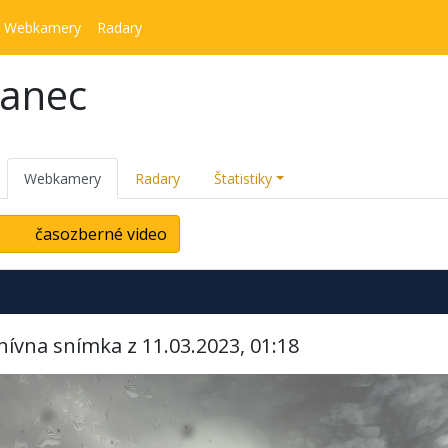
Webkamery
Radary
kanec
Webkamery
Radary
Štatistiky
časozberné video
hívna snímka z 11.03.2023, 01:18