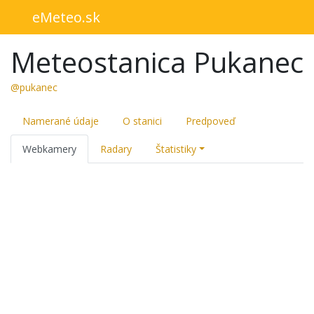
eMeteo.sk
Meteostanica Pukanec
@pukanec
Namerané údaje
O stanici
Predpoveď
Webkamery
Radary
Štatistiky