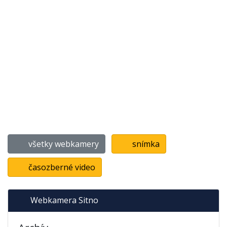
všetky webkamery
snímka
časozberné video
Webkamera Sitno