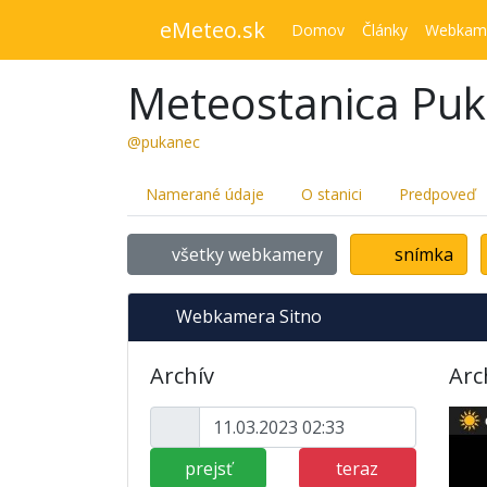
eMeteo.sk
Domov
Články
Webkam
Meteostanica Pu
@pukanec
Namerané údaje
O stanici
Predpoveď
všetky webkamery
snímka
Webkamera Sitno
Archív
Arc
prejsť
teraz