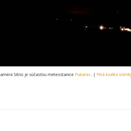
amera Sitno je súčasťou meteostanice
Pukanec
. |
Plná kvalita snímk