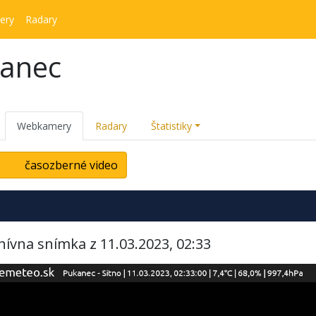
ery
Radary
kanec
Webkamery
Radary
Štatistiky
časozberné video
hívna snímka z 11.03.2023, 02:33