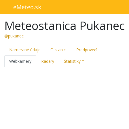
eMeteo.sk
Meteostanica Pukanec
@pukanec
Namerané údaje
O stanici
Predpoveď
Webkamery
Radary
Štatistiky