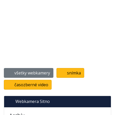
všetky webkamery
snímka
časozberné video
Webkamera Sitno