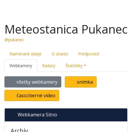
Meteostanica Pukanec
@pukanec
Namerané údaje
O stanici
Predpoveď
Webkamery
Radary
Štatistiky
všetky webkamery
snímka
časozberné video
Webkamera Sitno
Archív