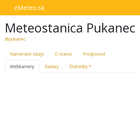
eMeteo.sk
Meteostanica Pukanec
@pukanec
Namerané údaje
O stanici
Predpoveď
Webkamery
Radary
Štatistiky