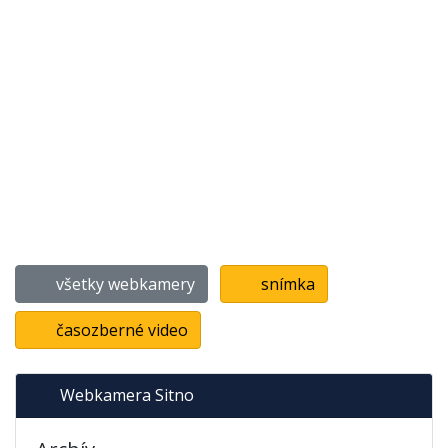
všetky webkamery
snímka
časozberné video
Webkamera Sitno