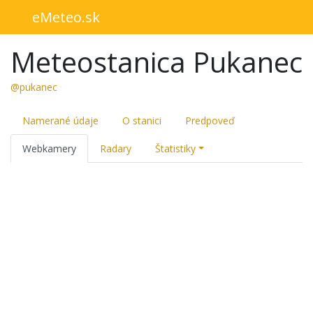
eMeteo.sk
Meteostanica Pukanec
@pukanec
Namerané údaje
O stanici
Predpoveď
Webkamery
Radary
Štatistiky