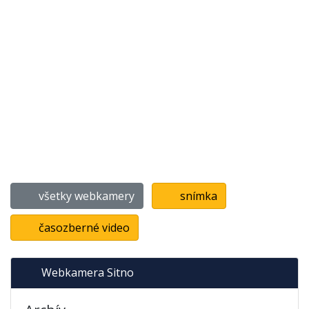
všetky webkamery
snímka
časozberné video
Webkamera Sitno