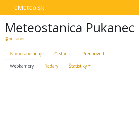
eMeteo.sk
Meteostanica Pukanec
@pukanec
Namerané údaje
O stanici
Predpoveď
Webkamery
Radary
Štatistiky