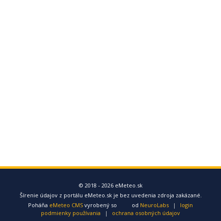
© 2018 - 2026 eMeteo.sk
Šírenie údajov z portálu eMeteo.sk je bez uvedenia zdroja zakázané.
Poháňa
eMeteo CMS
vyrobený so
od
NeuroLabs
|
login
podmienky používania
|
ochrana osobných údajov