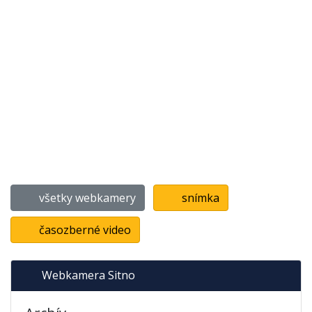
všetky webkamery
snímka
časozberné video
Webkamera Sitno