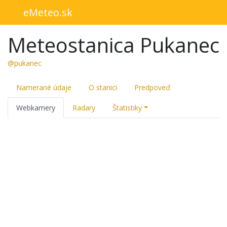
eMeteo.sk
Meteostanica Pukanec
@pukanec
Namerané údaje
O stanici
Predpoveď
Webkamery
Radary
Štatistiky