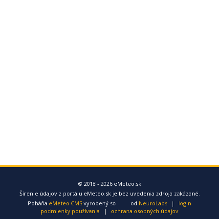
© 2018 - 2026 eMeteo.sk
Šírenie údajov z portálu eMeteo.sk je bez uvedenia zdroja zakázané.
Poháňa
eMeteo CMS
vyrobený so
od
NeuroLabs
|
login
podmienky používania
|
ochrana osobných údajov