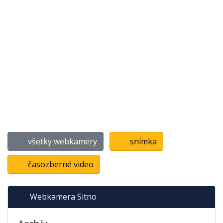
všetky webkamery
snímka
časozberné video
Webkamera Sitno