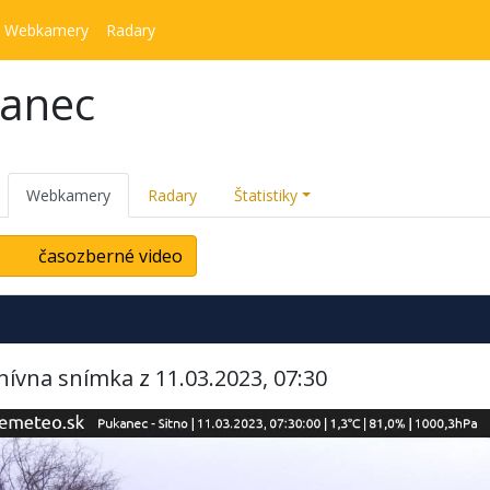
Webkamery
Radary
kanec
Webkamery
Radary
Štatistiky
časozberné video
hívna snímka z 11.03.2023, 07:30