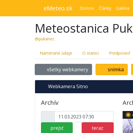
eMeteo.sk
Domov
Články
Galéria
Meteostanica Pu
@pukanec
Namerané údaje
O stanici
Predpoveď
všetky webkamery
snímka
Webkamera Sitno
Archív
Arc
prejsť
teraz