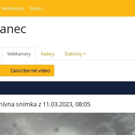
Webkamery
Radary
kanec
Webkamery
Radary
Štatistiky
časozberné video
hívna snímka z 11.03.2023, 08:05