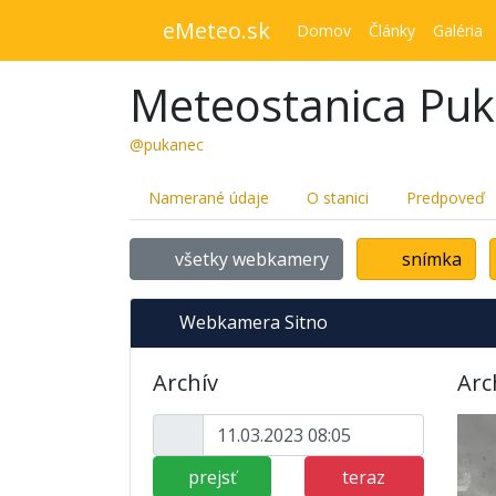
eMeteo.sk
Domov
Články
Galéria
Meteostanica Pu
@pukanec
Namerané údaje
O stanici
Predpoveď
všetky webkamery
snímka
Webkamera Sitno
Archív
Arc
prejsť
teraz