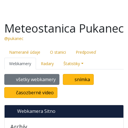
Meteostanica Pukanec
@pukanec
Namerané údaje
O stanici
Predpoveď
Webkamery
Radary
Štatistiky
všetky webkamery
snímka
časozberné video
Webkamera Sitno
Archív