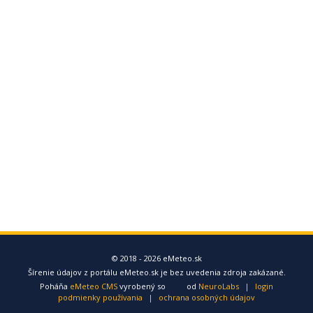
© 2018 - 2026 eMeteo.sk
Šírenie údajov z portálu eMeteo.sk je bez uvedenia zdroja zakázané.
Poháňa
eMeteo CMS
vyrobený so
od
NeuroLabs
|
login
podmienky používania
|
ochrana osobných údajov