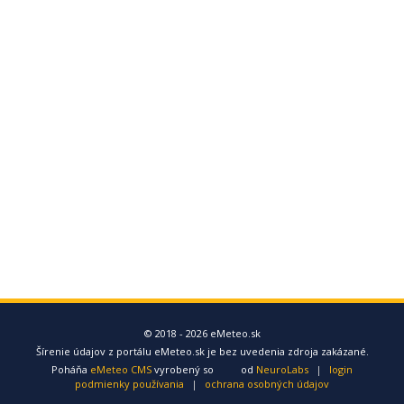
© 2018 - 2026 eMeteo.sk
Šírenie údajov z portálu eMeteo.sk je bez uvedenia zdroja zakázané.
Poháňa
eMeteo CMS
vyrobený so
od
NeuroLabs
|
login
podmienky používania
|
ochrana osobných údajov