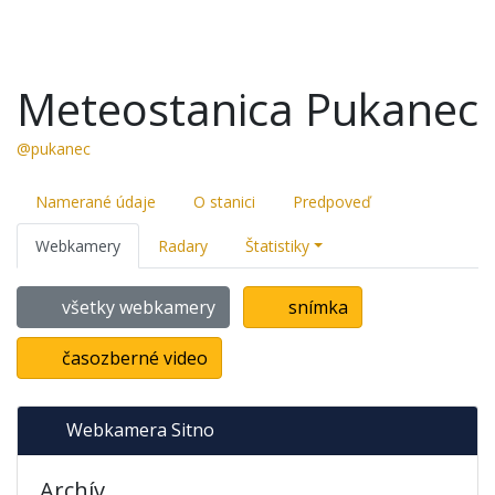
Meteostanica Pukanec
@pukanec
Namerané údaje
O stanici
Predpoveď
Webkamery
Radary
Štatistiky
všetky webkamery
snímka
časozberné video
Webkamera Sitno
Archív