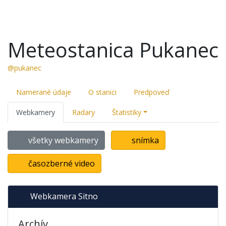
Meteostanica Pukanec
@pukanec
Namerané údaje
O stanici
Predpoveď
Webkamery
Radary
Štatistiky
všetky webkamery
snímka
časozberné video
Webkamera Sitno
Archív