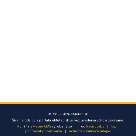
© 2018 - 2026 eMeteo.sk
Šírenie údajov z portálu eMeteo.sk je bez uvedenia zdroja zakázané.
Poháňa
eMeteo CMS
vyrobený so
od
NeuroLabs
|
login
podmienky používania
|
ochrana osobných údajov