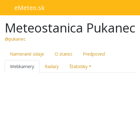
eMeteo.sk
Meteostanica Pukanec
@pukanec
Namerané údaje
O stanici
Predpoveď
Webkamery
Radary
Štatistiky