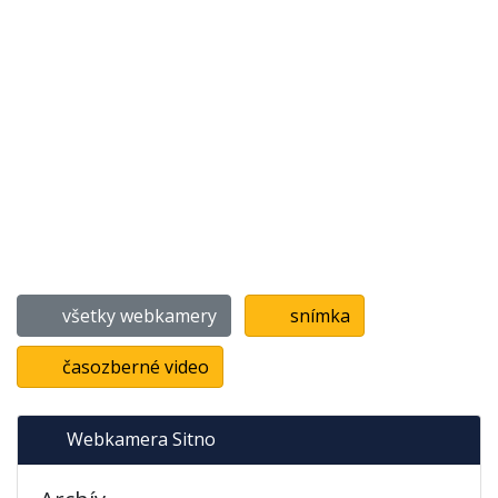
všetky webkamery
snímka
časozberné video
Webkamera Sitno