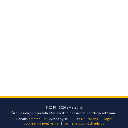
© 2018 - 2026 eMeteo.sk
Šírenie údajov z portálu eMeteo.sk je bez uvedenia zdroja zakázané.
Poháňa
eMeteo CMS
vyrobený so
od
NeuroLabs
|
login
podmienky používania
|
ochrana osobných údajov