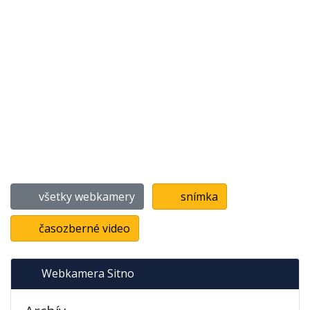
všetky webkamery
snímka
časozberné video
Webkamera Sitno