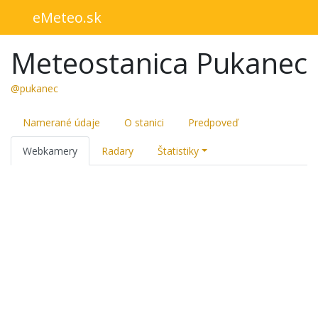
eMeteo.sk
Meteostanica Pukanec
@pukanec
Namerané údaje
O stanici
Predpoveď
Webkamery
Radary
Štatistiky