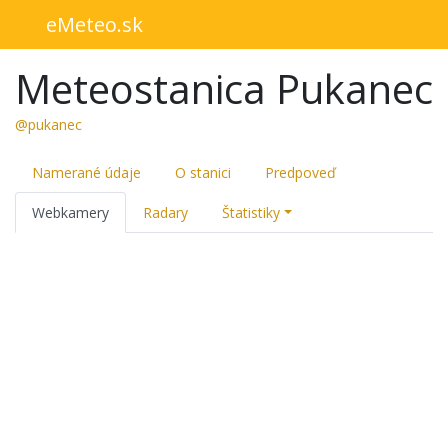
eMeteo.sk
Meteostanica Pukanec
@pukanec
Namerané údaje
O stanici
Predpoveď
Webkamery
Radary
Štatistiky