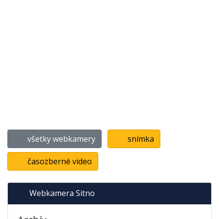
všetky webkamery
snímka
časozberné video
Webkamera Sitno