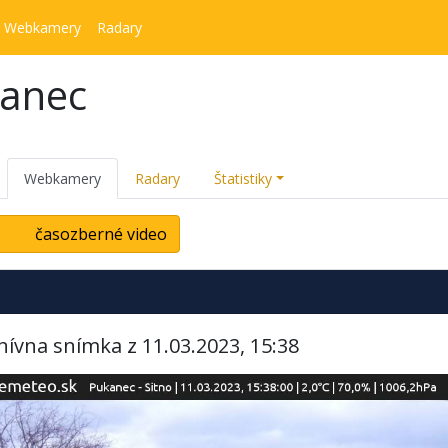
Webkamery
Radary
kanec
Webkamery
Radary
Štatistiky
časozberné video
hívna snímka z 11.03.2023, 15:38