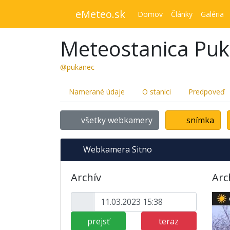
eMeteo.sk
Domov
Články
Galéria
Meteostanica Pu
@pukanec
Namerané údaje
O stanici
Predpoveď
všetky webkamery
snímka
Webkamera Sitno
Archív
Arc
prejsť
teraz