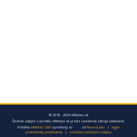
© 2018 - 2026 eMeteo.sk
Šírenie údajov z portálu eMeteo.sk je bez uvedenia zdroja zakázané.
Poháňa
eMeteo CMS
vyrobený so
od
NeuroLabs
|
login
podmienky používania
|
ochrana osobných údajov