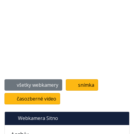
všetky webkamery
snímka
časozberné video
Webkamera Sitno