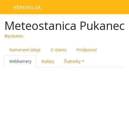
eMeteo.sk
Meteostanica Pukanec
@pukanec
Namerané údaje
O stanici
Predpoveď
Webkamery
Radary
Štatistiky