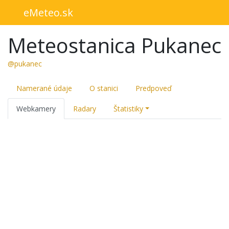
eMeteo.sk
Meteostanica Pukanec
@pukanec
Namerané údaje
O stanici
Predpoveď
Webkamery
Radary
Štatistiky