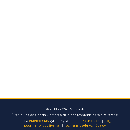
© 2018 - 2026 eMeteo.sk
Šírenie údajov z portálu eMeteo.sk je bez uvedenia zdroja zakázané.
Poháňa
eMeteo CMS
vyrobený so
od
NeuroLabs
|
login
podmienky používania
|
ochrana osobných údajov