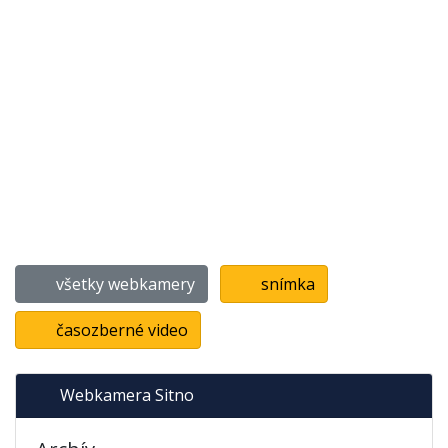
všetky webkamery
snímka
časozberné video
Webkamera Sitno