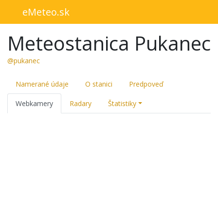
eMeteo.sk
Meteostanica Pukanec
@pukanec
Namerané údaje
O stanici
Predpoveď
Webkamery
Radary
Štatistiky