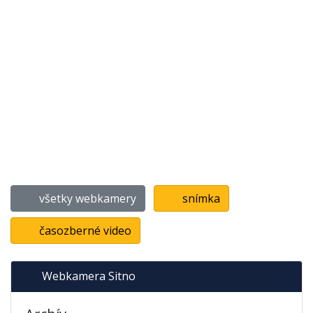
všetky webkamery
snímka
časozberné video
Webkamera Sitno