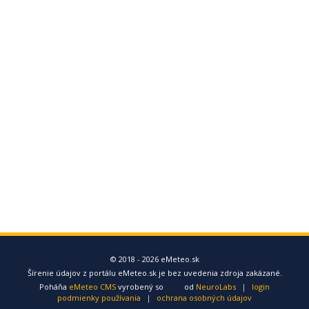
© 2018 - 2026 eMeteo.sk
Šírenie údajov z portálu eMeteo.sk je bez uvedenia zdroja zakázané.
Poháňa
eMeteo CMS
vyrobený so
od
NeuroLabs
|
login
podmienky používania
|
ochrana osobných údajov