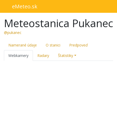
eMeteo.sk
Meteostanica Pukanec
@pukanec
Namerané údaje
O stanici
Predpoveď
Webkamery
Radary
Štatistiky