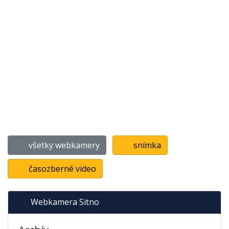
všetky webkamery
snímka
časozberné video
Webkamera Sitno