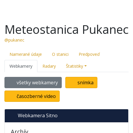
Meteostanica Pukanec
@pukanec
Namerané údaje
O stanici
Predpoveď
Webkamery
Radary
Štatistiky
všetky webkamery
snímka
časozberné video
Webkamera Sitno
Archív