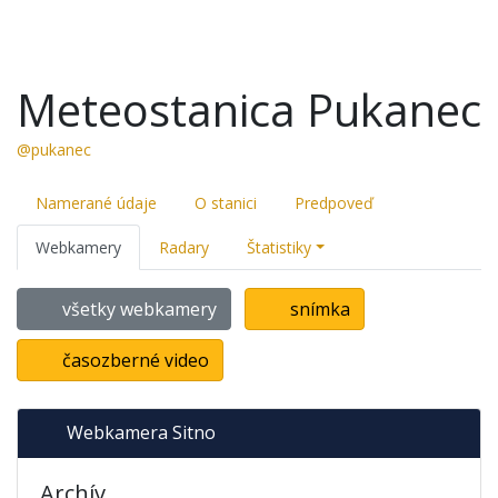
Meteostanica Pukanec
@pukanec
Namerané údaje
O stanici
Predpoveď
Webkamery
Radary
Štatistiky
všetky webkamery
snímka
časozberné video
Webkamera Sitno
Archív