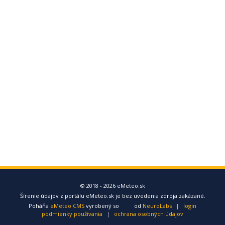
© 2018 - 2026 eMeteo.sk
Šírenie údajov z portálu eMeteo.sk je bez uvedenia zdroja zakázané.
Poháňa
eMeteo CMS
vyrobený so
od
NeuroLabs
|
login
podmienky používania
|
ochrana osobných údajov