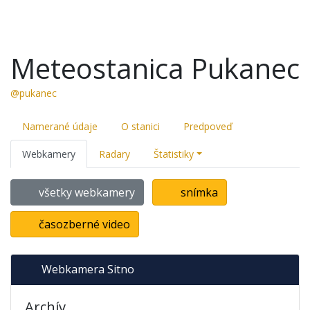
Meteostanica Pukanec
@pukanec
Namerané údaje
O stanici
Predpoveď
Webkamery
Radary
Štatistiky
všetky webkamery
snímka
časozberné video
Webkamera Sitno
Archív