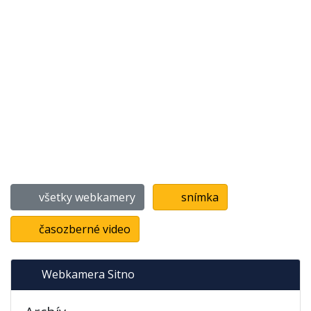
všetky webkamery
snímka
časozberné video
Webkamera Sitno