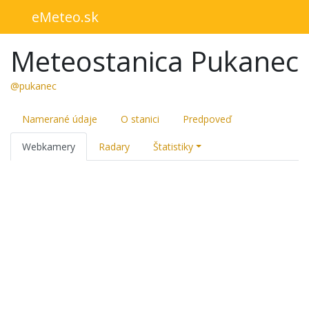
eMeteo.sk
Meteostanica Pukanec
@pukanec
Namerané údaje
O stanici
Predpoveď
Webkamery
Radary
Štatistiky