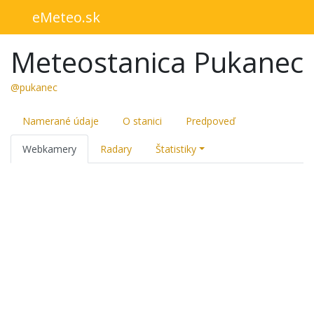
eMeteo.sk
Meteostanica Pukanec
@pukanec
Namerané údaje
O stanici
Predpoveď
Webkamery
Radary
Štatistiky