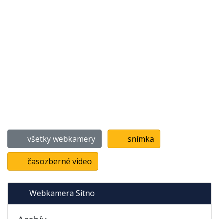
všetky webkamery
snímka
časozberné video
Webkamera Sitno