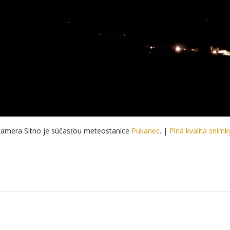
amera Sitno je súčasťou meteostanice
Pukanec
. |
Plná kvalita snímk