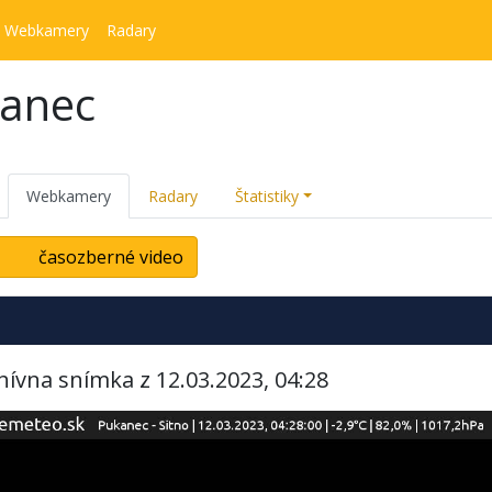
Webkamery
Radary
kanec
Webkamery
Radary
Štatistiky
časozberné video
hívna snímka z 12.03.2023, 04:28