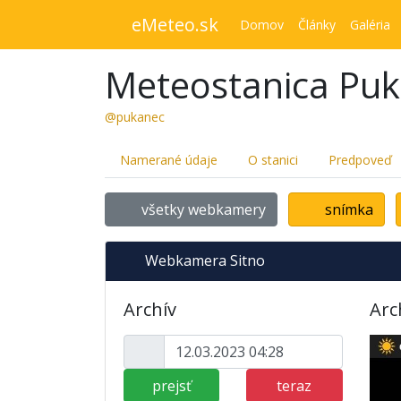
eMeteo.sk
Domov
Články
Galéria
Meteostanica Pu
@pukanec
Namerané údaje
O stanici
Predpoveď
všetky webkamery
snímka
Webkamera Sitno
Archív
Arc
prejsť
teraz