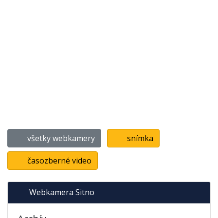
všetky webkamery
snímka
časozberné video
Webkamera Sitno