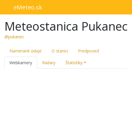
eMeteo.sk
Meteostanica Pukanec
@pukanec
Namerané údaje
O stanici
Predpoveď
Webkamery
Radary
Štatistiky