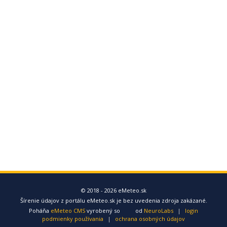
© 2018 - 2026 eMeteo.sk
Šírenie údajov z portálu eMeteo.sk je bez uvedenia zdroja zakázané.
Poháňa
eMeteo CMS
vyrobený so
od
NeuroLabs
|
login
podmienky používania
|
ochrana osobných údajov