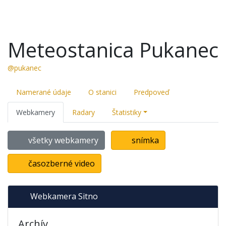
Meteostanica Pukanec
@pukanec
Namerané údaje
O stanici
Predpoveď
Webkamery
Radary
Štatistiky
všetky webkamery
snímka
časozberné video
Webkamera Sitno
Archív