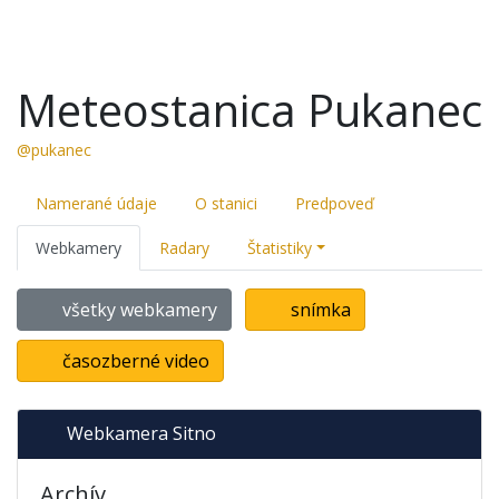
Meteostanica Pukanec
@pukanec
Namerané údaje
O stanici
Predpoveď
Webkamery
Radary
Štatistiky
všetky webkamery
snímka
časozberné video
Webkamera Sitno
Archív