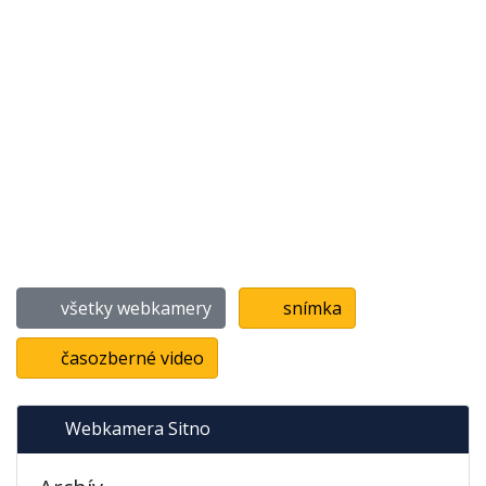
všetky webkamery
snímka
časozberné video
Webkamera Sitno