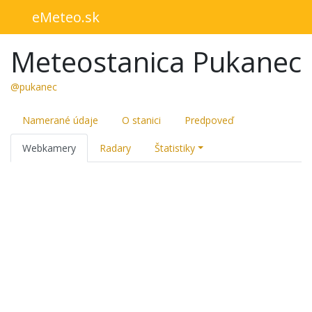
eMeteo.sk
Meteostanica Pukanec
@pukanec
Namerané údaje
O stanici
Predpoveď
Webkamery
Radary
Štatistiky