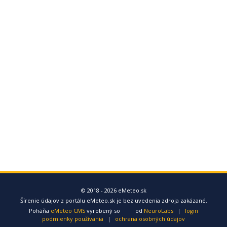
© 2018 - 2026 eMeteo.sk
Šírenie údajov z portálu eMeteo.sk je bez uvedenia zdroja zakázané.
Poháňa
eMeteo CMS
vyrobený so
od
NeuroLabs
|
login
podmienky používania
|
ochrana osobných údajov