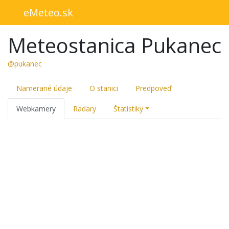
eMeteo.sk
Meteostanica Pukanec
@pukanec
Namerané údaje
O stanici
Predpoveď
Webkamery
Radary
Štatistiky