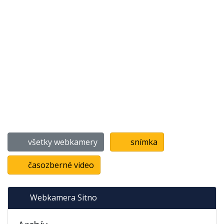
všetky webkamery
snímka
časozberné video
Webkamera Sitno