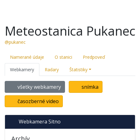
Meteostanica Pukanec
@pukanec
Namerané údaje
O stanici
Predpoveď
Webkamery
Radary
Štatistiky
všetky webkamery
snímka
časozberné video
Webkamera Sitno
Archív