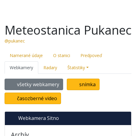
Meteostanica Pukanec
@pukanec
Namerané údaje
O stanici
Predpoveď
Webkamery
Radary
Štatistiky
všetky webkamery
snímka
časozberné video
Webkamera Sitno
Archív