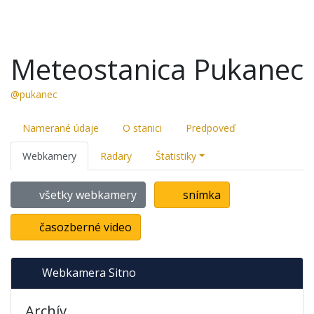
Meteostanica Pukanec
@pukanec
Namerané údaje
O stanici
Predpoveď
Webkamery
Radary
Štatistiky
všetky webkamery
snímka
časozberné video
Webkamera Sitno
Archív