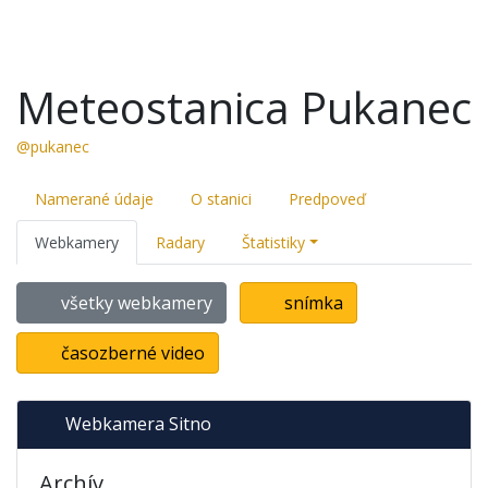
Meteostanica Pukanec
@pukanec
Namerané údaje
O stanici
Predpoveď
Webkamery
Radary
Štatistiky
všetky webkamery
snímka
časozberné video
Webkamera Sitno
Archív