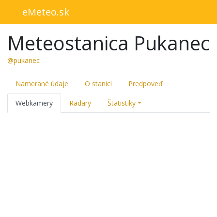
eMeteo.sk
Meteostanica Pukanec
@pukanec
Namerané údaje
O stanici
Predpoveď
Webkamery
Radary
Štatistiky