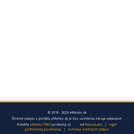
© 2018 - 2026 eMeteo.sk
Šírenie údajov z portálu eMeteo.sk je bez uvedenia zdroja zakázané.
Poháňa
eMeteo CMS
vyrobený so
od
NeuroLabs
|
login
podmienky používania
|
ochrana osobných údajov