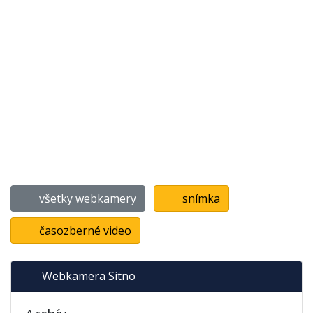
všetky webkamery
snímka
časozberné video
Webkamera Sitno