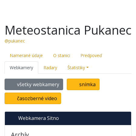
Meteostanica Pukanec
@pukanec
Namerané údaje
O stanici
Predpoveď
Webkamery
Radary
Štatistiky
všetky webkamery
snímka
časozberné video
Webkamera Sitno
Archív