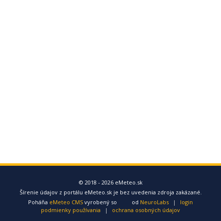
© 2018 - 2026 eMeteo.sk
Šírenie údajov z portálu eMeteo.sk je bez uvedenia zdroja zakázané.
Poháňa
eMeteo CMS
vyrobený so
od
NeuroLabs
|
login
podmienky používania
|
ochrana osobných údajov