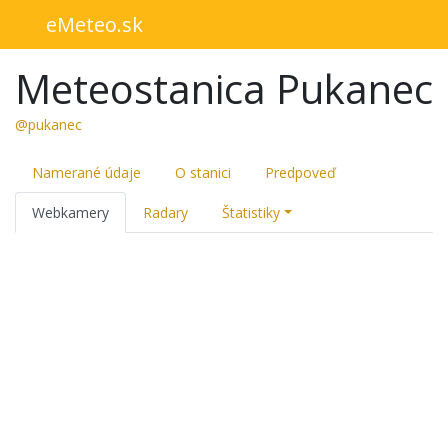
eMeteo.sk
Meteostanica Pukanec
@pukanec
Namerané údaje
O stanici
Predpoveď
Webkamery
Radary
Štatistiky