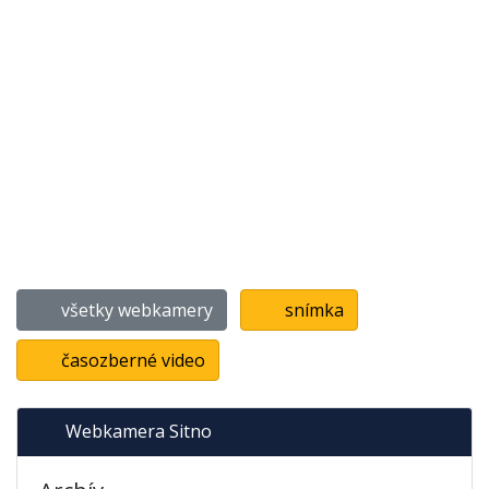
všetky webkamery
snímka
časozberné video
Webkamera Sitno