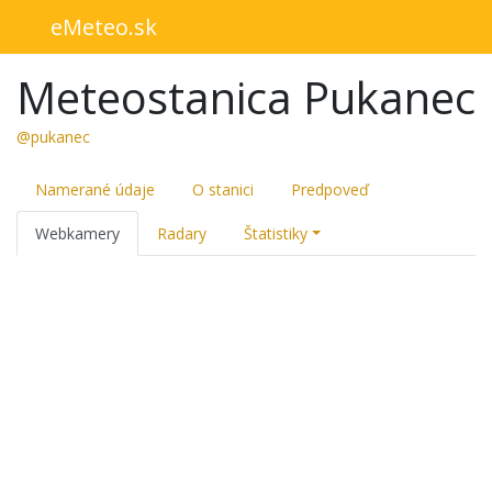
eMeteo.sk
Meteostanica Pukanec
@pukanec
Namerané údaje
O stanici
Predpoveď
Webkamery
Radary
Štatistiky