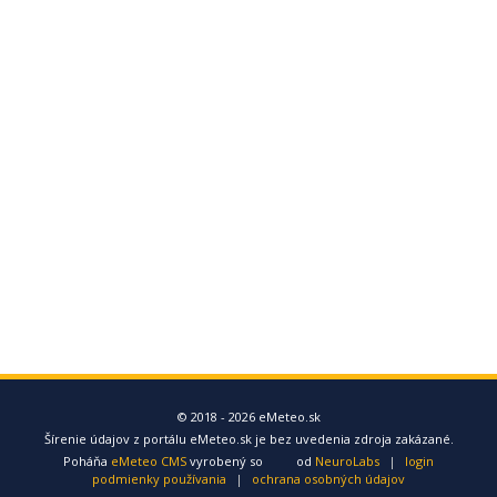
© 2018 - 2026 eMeteo.sk
Šírenie údajov z portálu eMeteo.sk je bez uvedenia zdroja zakázané.
Poháňa
eMeteo CMS
vyrobený so
od
NeuroLabs
|
login
podmienky používania
|
ochrana osobných údajov