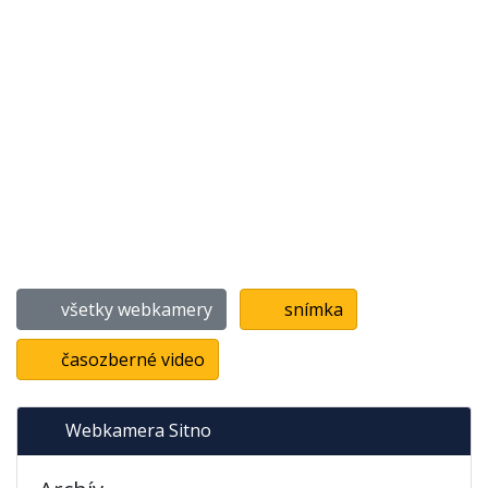
všetky webkamery
snímka
časozberné video
Webkamera Sitno