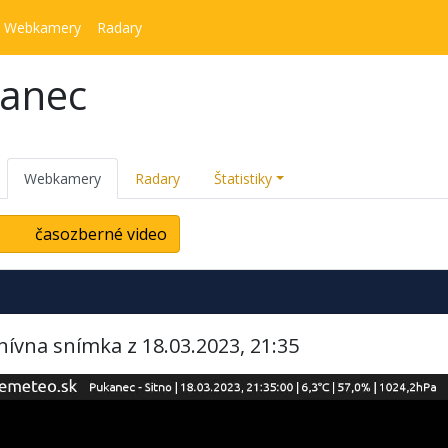
Webkamery
Radary
kanec
Webkamery
Radary
Štatistiky
časozberné video
hívna snímka z 18.03.2023, 21:35