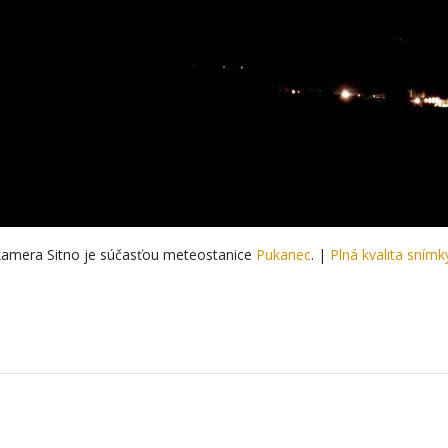
amera Sitno je súčasťou meteostanice
Pukanec
. |
Plná kvalita snímk