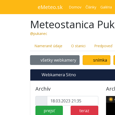
eMeteo.sk
Domov
Články
Galéria
Meteostanica Pu
@pukanec
Namerané údaje
O stanici
Predpoveď
všetky webkamery
snímka
Webkamera Sitno
Archív
Arc
prejsť
teraz