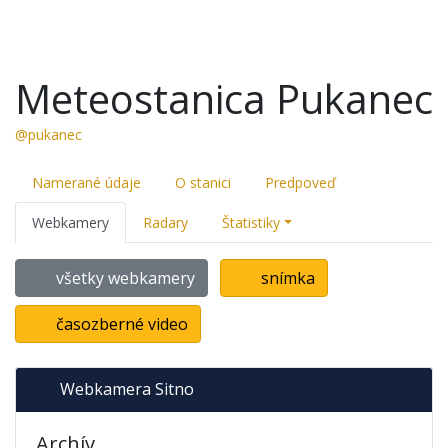
Meteostanica Pukanec
@pukanec
Namerané údaje
O stanici
Predpoveď
Webkamery
Radary
Štatistiky
všetky webkamery
snímka
časozberné video
Webkamera Sitno
Archív