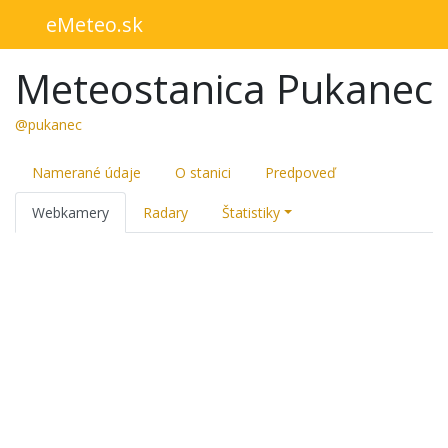
eMeteo.sk
Meteostanica Pukanec
@pukanec
Namerané údaje
O stanici
Predpoveď
Webkamery
Radary
Štatistiky