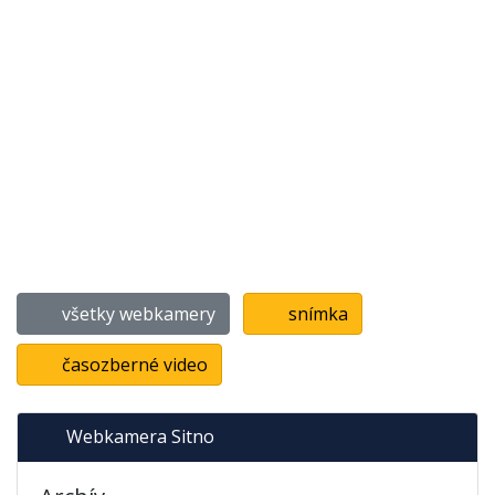
všetky webkamery
snímka
časozberné video
Webkamera Sitno