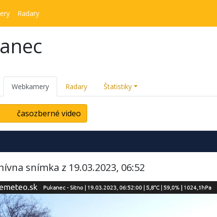
ery
Radary
kanec
Webkamery
Radary
Štatistiky
časozberné video
hívna snímka z 19.03.2023, 06:52