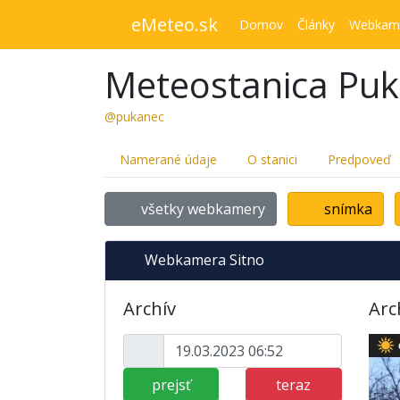
eMeteo.sk
Domov
Články
Webkam
Meteostanica Pu
@pukanec
Namerané údaje
O stanici
Predpoveď
všetky webkamery
snímka
Webkamera Sitno
Archív
Arc
prejsť
teraz