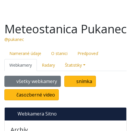
Meteostanica Pukanec
@pukanec
Namerané údaje
O stanici
Predpoveď
Webkamery
Radary
Štatistiky
všetky webkamery
snímka
časozberné video
Webkamera Sitno
Archív