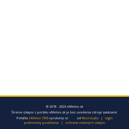
© 2018 - 2026 eMeteo.sk
Šírenie údajov z portálu eMeteo.sk je bez uvedenia zdroja zakázané.
Poháňa
eMeteo CMS
vyrobený so
od
NeuroLabs
|
login
podmienky používania
|
ochrana osobných údajov